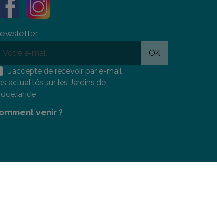
ewsletter
OK
J’accepte de recevoir par e-mail
es actualités sur les Jardins de
rocéliande
omment venir ?