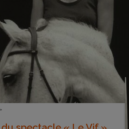
 »
 du spectacle « Le Vif »