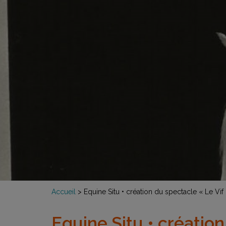
Accueil
>
Equine Situ • création du spectacle « Le Vif
Equine Situ • création