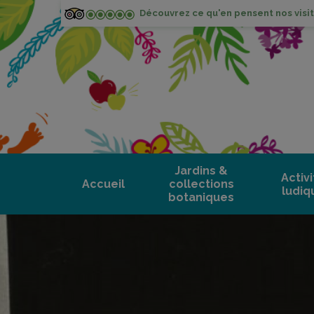
Découvrez ce qu'en pensent nos visit
Jardins &
Activ
Accueil
collections
ludiq
botaniques