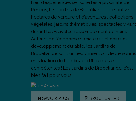
Lieu d’expériences sensorielles à proximité de
Rennes, les Jardins de Brocéliande ce sont 24
hectares de verdure et d’aventures : collections
végétales, jardins thématiques, spectacles vivant
durant les Estivales, rassemblement de nains…
Acteurs de l’économie sociale et solidaire, du
développement durable, les Jardins de
Brocéliande sont un lieu d’insertion de personne
en situation de handicap, différentes et
compétentes ! Les Jardins de Brocéliande, c’est
bien fait pour vous !
EN SAVOIR PLUS
BROCHURE PDF