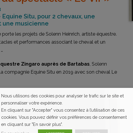
3
Equine Situ, pour 2 chevaux, une
et une musicienne
orte les projets de Solenn Heinrich, artiste équestre.
ectacles et performances associant le cheval et un
 …
questre Zingaro auprès de Bartabas
, Solenn
ée la compagnie Equine Situ en 2019 avec son cheval Le
Nous utilisons des cookies pour analyser le trafic sur le site et
personnaliser votre expérience.
En cliquant sur "Accepter" vous consentez à l’utilisation de ces
cookies. Vous pouvez définir vos préférences de consentement
en cliquant sur "En savoir plus".