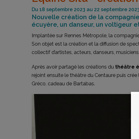
Du 18 septembre 2023 au 22 septembre 202
Nouvelle création de la compagnie 
écuyère, un danseur, un voltigeur 
Implantée sur Rennes Métropole, la compagnie p
Son objet est la création et la diffusion de sp
collectif d’artistes, acteurs, danseurs, musiciens
Après avoir partagé les créations du
théâtre é
rejoint ensuite le théâtre du Centaure puis cr
Gréco, cadeau de Bartabas.