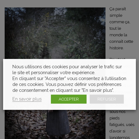
Ça paraît
simple
comme ça,
tout le
monde la
connaît cette
histoire.
Pourtant,
méfiez-vous,
Nous utilisons des cookies pour analyser le trafic sur
le site et personnaliser votre expérience.
ici rien ne
En cliquant sur "Accepter" vous consentez à l’utilisation
ressemble à
de ces cookies. Vous pouvez définir vos préférences
rien, c’est un
de consentement en cliquant sur "En savoir plus".
tout nouveau
En savoir plus
monde qui
ACCEPTER
REFUSER
se déploie
sous nos
pieds
fatigués, usés
d’avoir si
longtemps